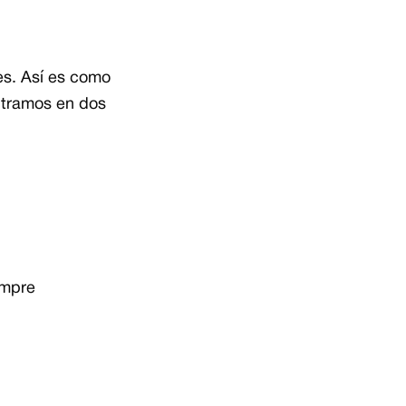
tes. Así es como
ntramos en dos
empre