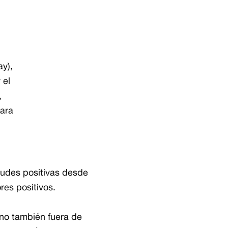
ay),
 el
,
para
tudes positivas desde
res positivos.
ino también fuera de