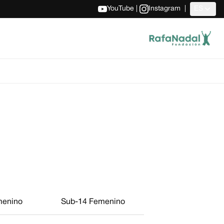
YouTube
|
Instagram
|
ES
menino
Sub-14 Femenino